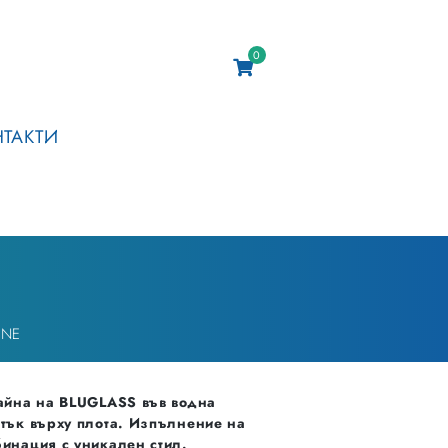
0
НТАКТИ
ONE
айна на BLUGLASS във водна
тък върху плота. Изпълнение на
инация с уникален стил.