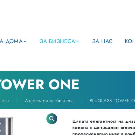
ЗА ДОМА
ЗА БИЗНЕСА
ЗА НАС
КО
TOWER ONE
неса
Аксесоари за бизнеса
BLUGLASS TOWER 
Цялата елегантност на диз
колона с минимален отпеча
професионално ниво в комб