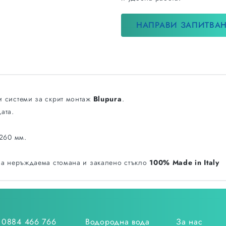
НАПРАВИ ЗАПИТВА
и системи за скрит монтаж
Blupura
.
ата.
 260 мм.
на неръждаема стомана и закалено стъкло
100% Made in Italy
0884 466 766
Водородна вода
За нас