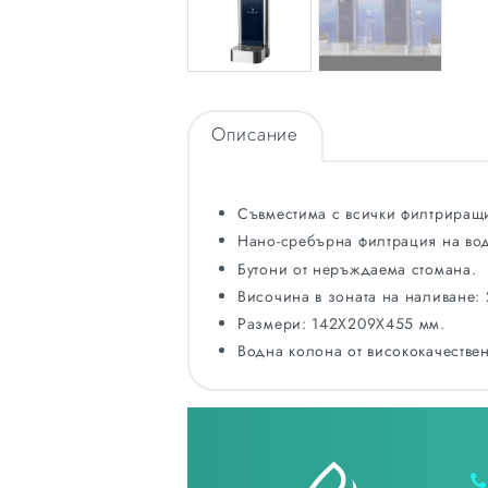
Описание
Съвместима с всички филтриращ
Нано-сребърна филтрация на вод
Бутони от неръждаема стомана.
Височина в зоната на наливане:
Размери: 142X209X455 мм.
Водна колона от висококачестве