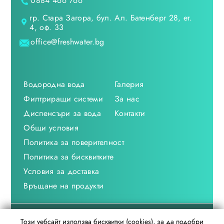
0884 466 766
гр. Стара Загора, бул. Ал. Батенберг 28, ет.
4, оф. 33
office@freshwater.bg
Водородна вода
Галерия
Филтриращи системи
За нас
Диспенсъри за вода
Контакти
Общи условия
Политика за поверителност
Политика за бисквитките
Условия за доставка
Връщане на продукти
freshwater.bg © 2021
Този уебсайт използва бисквитки (cookies), за да подобри