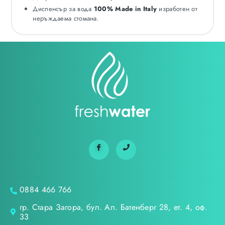
Диспенсър за вода
100% Made in Italy
изработен от
неръждаема стомана.
0884 466 766
гр. Стара Загора, бул. Ал. Батенберг 28, ет. 4, оф.
33