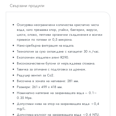
Свързани продукти
Осигурява неограничени количества кристално чиста
вода, като премахва хлор, утайки, бактерии, вируси,
цисти, олово, летливи органични съединения и всички
примеси по големи от 0,5 микрона.
Нано-сребърна филтрация на водата.
Технология за сухо охлаждане с капацитет 30 л./час.
Екологичен хладилен агент R290.
Висококачествени бутони от неръждаема стомана.
Тавичка за оттичане с подготовка за дренаж.
Редуцир вентил за Co2.
Височина в зоната на наливане: 281 мм.
Размери: 261 x 499 x 418 мм.
Номинално налягане на захранващата вода – 0.1～
0.35 Mpa.
Допустими нива на хлор на захранващата вода ＜0,4
mg/L.
Допустима мътност на захранващата вода ＜0.4 NTU.