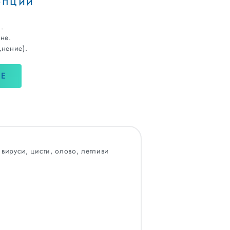
опции
.
ане.
днение).
НЕ
 вируси, цисти, олово, летливи