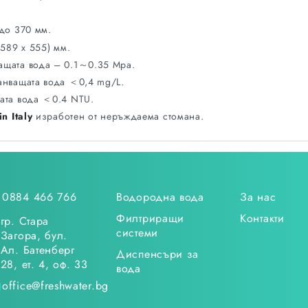
 до 370 мм.
 589 x 555) мм.
ащата вода – 0.1～0.35 Mpa.
анващата вода ＜0,4 mg/L.
ата вода ＜0.4 NTU.
n Italy
изработен от неръждаема стомана.
0884 466 766
Водородна вода
За нас
Филтриращи
Контакти
гр. Стара
системи
Загора, бул.
Ал. Батенберг
Диспенсъри за
28, ет. 4, оф. 33
вода
office@freshwater.bg