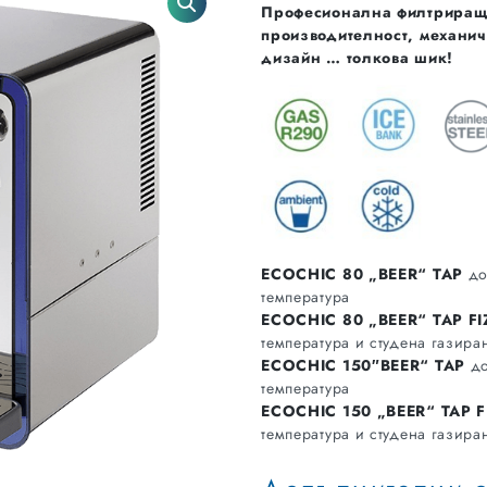
Професионална филтрираща
производителност, механич
дизайн … толкова шик!
ECOCHIC 80 „BEER“ TAP
до
температура
ECOCHIC 80 „BEER“ TAP FI
температура и студена газира
ECOCHIC 150″BEER“ TAP
до
температура
ECOCHIC 150 „BEER“ TAP F
температура и студена газира