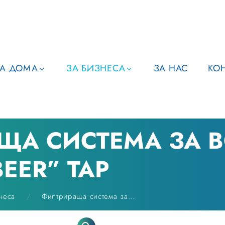
ЗА ДОМА
ЗА БИЗНЕСА
ЗА НАС
КО
ЩА СИСТЕМА ЗА 
EER” TAP
неса
Филтрираща система за...