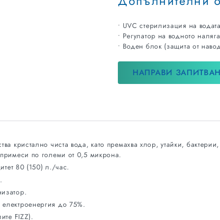
Допълнителни 
• UVC стерилизация на водата
• Регулатор на водното наляг
• Воден блок (защита от наво
НАПРАВИ ЗАПИТВА
ва кристално чиста вода, като премахва хлор, утайки, бактерии,
примеси по големи от 0,5 микрона.
итет 80 (150) л./час.
.
изатор.
електроенергия до 75%.
ите FIZZ).