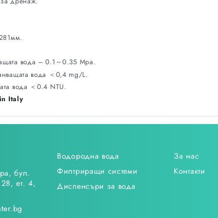
 за дренаж.
 281мм.
ащата вода – 0.1～0.35 Mpa.
анващата вода ＜0,4 mg/L.
ата вода ＜0.4 NTU.
n Italy
Водородна вода
За нас
Филтриращи системи
Контакти
ра, бул.
28, ет. 4,
Диспенсъри за вода
ter.bg