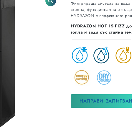
Филтрираща система за вода 
стилна, функционална и съще
HYDRAZON е перфектното реш
HYDRAZON HOT 15 FIZZ
до
топла и вода със стайна те
НАПРАВИ ЗАПИТВА