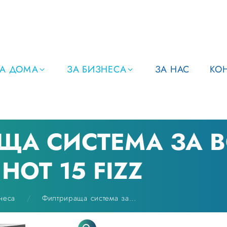
ЗА ДОМА
ЗА БИЗНЕСА
ЗА НАС
КО
ЩА СИСТЕМА ЗА 
HOT 15 FIZZ
неса
Филтрираща система за...