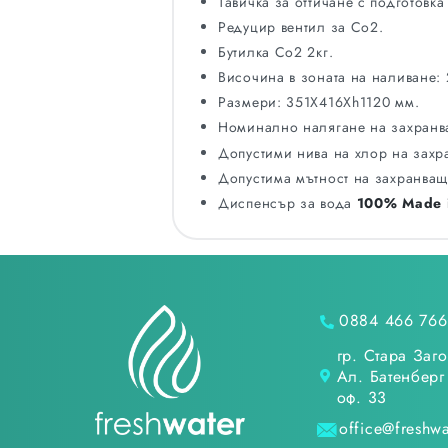
Тавичка за оттичане с подготовка
Редуцир вентил за Co2.
Бутилка Co2 2кг.
Височина в зоната на наливане:
Размери: 351X416Xh1120 мм.
Номинално налягане на захранв
Допустими нива на хлор на захр
Допустима мътност на захранващ
Диспенсър за вода
100% Made i
0884 466 766
гр. Стара Заго
Ал. Батенберг 
оф. 33
office@freshwa