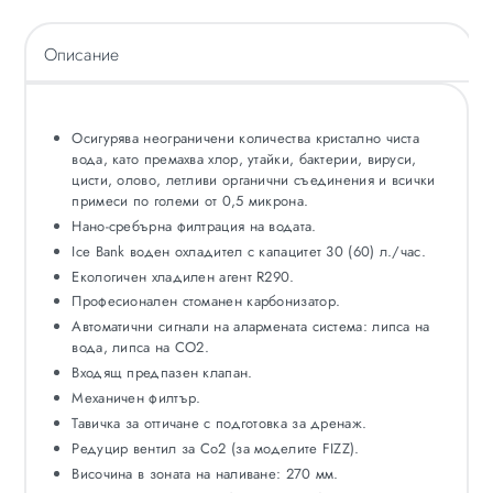
Описание
Осигурява неограничени количества кристално чиста
вода, като премахва хлор, утайки, бактерии, вируси,
цисти, олово, летливи органични съединения и всички
примеси по големи от 0,5 микрона.
Нано-сребърна филтрация на водата.
Ice Bank воден охладител с капацитет 30 (60) л./час.
Екологичен хладилен агент R290.
Професионален стоманен карбонизатор.
Автоматични сигнали на алармената система: липса на
вода, липса на CO2.
Входящ предпазен клапан.
Механичен филтър.
Тавичка за оттичане с подготовка за дренаж.
Редуцир вентил за Co2 (за моделите FIZZ).
Височина в зоната на наливане: 270 мм.