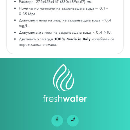
Размери: 272x453x467 (330x489x467) мм.
Номинално налягане на захранващата вода – 0.1～
0.35 Mpa.
Допустими нива на хлор на захранващата вода ＜0,4
mg/L.
Допустима мътност на захранващата вода ＜0.4 NTU.
Диспенсър за вода
100% Made in Italy
изработен от
неръждаема стомана.