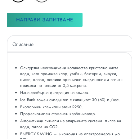
НАПРАВИ ЗАПИТВАНЕ
Описание
Осигурява неограничени количества кристално чиста
вода, като премахва хлор, утайки, бактерии, вируси,
цисти, олово, летливи органични съединения и всички
примеси по големи от 0,5 микрона.
Нано-сребърна филтрация на водата.
Ice Bank воден охладител с капацитет 30 (60) л./час.
Екологичен хладилен агент R290.
Професионален стоманен карбонизатор.
Автоматични сигнали на алармената система: липса на
вода, липса на CO2.
ENERGY SAVING – икономия на електроенергия до