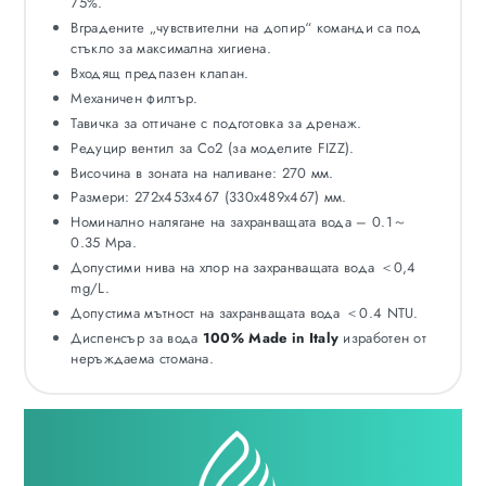
75%.
Вградените „чувствителни на допир“ команди са под
стъкло за максимална хигиена.
Входящ предпазен клапан.
Механичен филтър.
Тавичка за оттичане с подготовка за дренаж.
Редуцир вентил за Co2 (за моделите FIZZ).
Височина в зоната на наливане: 270 мм.
Размери: 272x453x467 (330x489x467) мм.
Номинално налягане на захранващата вода – 0.1～
0.35 Mpa.
Допустими нива на хлор на захранващата вода ＜0,4
mg/L.
Допустима мътност на захранващата вода ＜0.4 NTU.
Диспенсър за вода
100% Made in Italy
изработен от
неръждаема стомана.