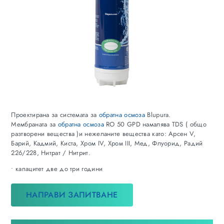
Проектирана за системата за
обратна осмоза
Blupura.
Мембраната за
обратна осмоза
RO 50 GPD намалява TDS ( общо
разтворени вещества )и нежеланите вещества като: Арсен V,
Барий, Кадмий, Киста, Хром IV, Хром III, Мед, Флуорид, Радий
226/228, Нитрат / Нитрит.
• капацитет две до три години
НАПРАВИ ЗАПИТВАНЕ