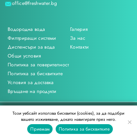
office@freshwater.bg
Водородна вода
Галерия
Филтриращи системи
За нас
Диспенсъри за вода
Контакти
Общи условия
Политика за поверителност
Политика за бисквитките
Условия за доставка
Връщане на продукти
freshwater.bg © 2021
Този уебсайт използва бисквитки (cookies), за да подобри
вашето изживяване, докато навигирате през него.
Редакции: Vectory Design
Приемам
Политика за бисквитките
Дизайн и изработка: Digitalis