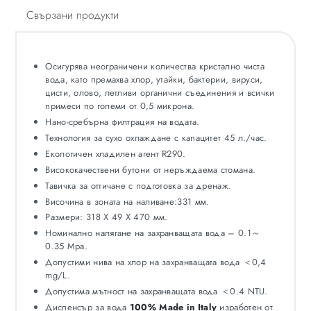
Свързани продукти
Осигурява неограничени количества кристално чиста
вода, като премахва хлор, утайки, бактерии, вируси,
цисти, олово, летливи органични съединения и всички
примеси по големи от 0,5 микрона.
Нано-сребърна филтрация на водата.
Технология за сухо охлаждане с капацитет 45 л./час.
Екологичен хладилен агент R290.
Висококачествени бутони от неръждаема стомана.
Тавичка за оттичане с подготовка за дренаж.
Височина в зоната на наливане:331 мм.
Размери: 318 X 49 X 470 мм.
Номинално налягане на захранващата вода – 0.1～
0.35 Mpa.
Допустими нива на хлор на захранващата вода ＜0,4
mg/L.
Допустима мътност на захранващата вода ＜0.4 NTU.
Диспенсър за вода
100% Made in Italy
изработен от