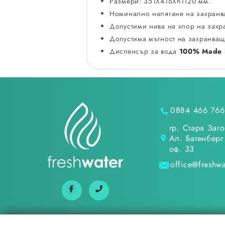
Размери: 351X416Xh1120 мм.
Номинално налягане на захранв
Допустими нива на хлор на захр
Допустима мътност на захранващ
Диспенсър за вода
100% Made i
0884 466 766
гр. Стара Заго
Ал. Батенберг 
оф. 33
office@freshwa