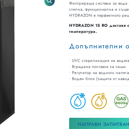
Филтрираща система за вода 
стилна, функционална и съще
HYDRAZON е перфектното реш
HYDRAZON 15 RO
доставя 
температура.
Допълнителни 
• UVC стерилизация на водата
• Вградена поставка за чаши.
• Регулатор на водното наляг
• Воден блок (защита от наво
НАПРАВИ ЗАПИТВА