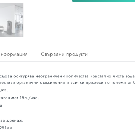
информация
Свързани продукти
осмоза
осигурява неограничени количества кристално чиста вода,
 летливи органични съединения и всички примеси по големи от 
ата.
капацитет 15л./час.
a.
 за дренаж.
 281мм.