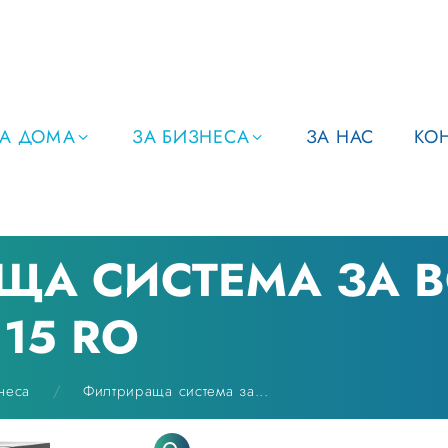
ЗА ДОМА
ЗА БИЗНЕСА
ЗА НАС
КО
ЩА СИСТЕМА ЗА 
15 RO
неса
Филтрираща система за...