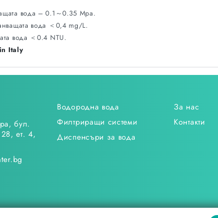
ащата вода – 0.1～0.35 Mpa.
анващата вода ＜0,4 mg/L.
ата вода ＜0.4 NTU.
n Italy
Водородна вода
За нас
Филтриращи системи
Контакти
ра, бул.
28, ет. 4,
Диспенсъри за вода
ter.bg